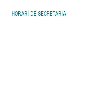
HORARI DE SECRETARIA
-dimarts de 16:30 a 17:00
-dimecres de 17:00 a 17:30
-dijous de 19:30 a 20:00
o bé
Envieu-nos un correu o WhatsApp
demanant cita.
ADREÇA
Centre de Lectura
Carrer Major, 15
43201, Reus
secretaria@escolamusicacentre.cat